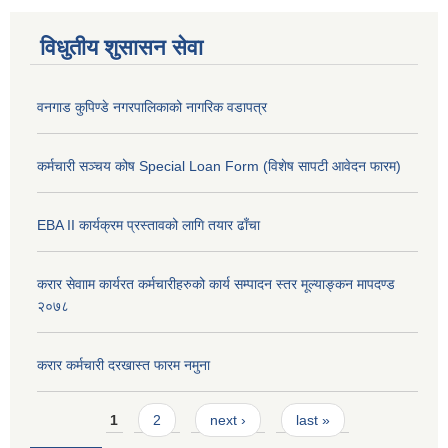
विधुतीय शुसासन सेवा
वनगाड कुपिण्डे नगरपालिकाको नागरिक वडापत्र
कर्मचारी सञ्चय कोष Special Loan Form (विशेष सापटी आवेदन फारम)
EBA II कार्यक्रम प्रस्तावको लागि तयार ढाँचा
करार सेवााम कार्यरत कर्मचारीहरुको कार्य सम्पादन स्तर मूल्याङ्कन मापदण्ड
२०७८
करार कर्मचारी दरखास्त फारम नमुना
Pages
1
2
next ›
last »