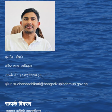
प्रमोद न्यौपाने
वरिष्ठ शाखा अधिकृत
सम्पर्क नं.: ९८४९१७१७३१
ईमेल:
suchanaadhikari@bangadkupindemun.gov.np
सम्पर्क विवरण
वनगाड कुपिण्डे नगरपालिका