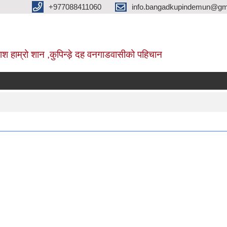
+977088411060
info.bangadkupindemun@gm
श हाम्रो शान ,कुपिन्ड़े दह वनगाडवासीको पहिचान