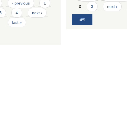
‹ previous
1
2
3
next ›
3
4
next ›
अन्य
last »