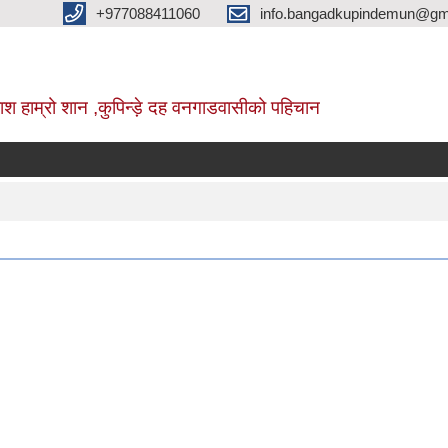
+977088411060
info.bangadkupindemun@gm
श हाम्रो शान ,कुपिन्ड़े दह वनगाडवासीको पहिचान