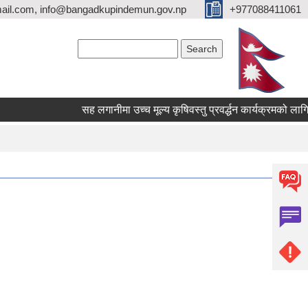
ail.com, info@bangadkupindemun.gov.np
+977088411061
Search form
Search
सह लगानीमा उच्च मूल्य कृषिवस्तु प्रवर्द्धन कार्यक्रमको लागि निवेदन