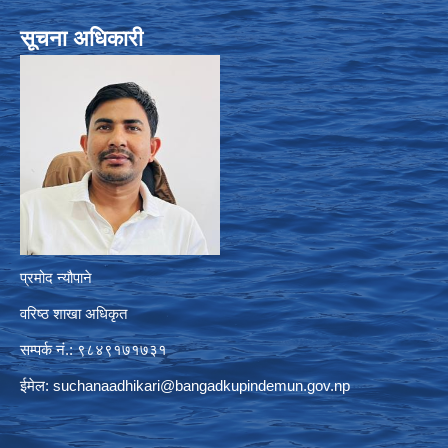
सूचना अधिकारी
प्रमोद न्यौपाने
वरिष्ठ शाखा अधिकृत
सम्पर्क नं.: ९८४९१७१७३१
ईमेल:
suchanaadhikari@bangadkupindemun.gov.np