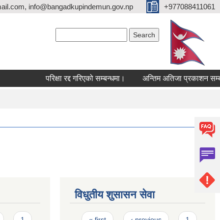
ail.com, info@bangadkupindemun.gov.np
+977088411061
Search form
Search
परिक्षा रद्द गरिएको सम्बन्धमा।
अन्तिम अतिजा प्रकाशन सम्बन्धम
विधुतीय शुसासन सेवा
Pages
1
« first
‹ previous
1