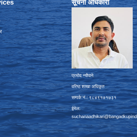
ices
सूचना अधिकारी
ा
र
प्रमोद न्यौपाने
वरिष्ठ शाखा अधिकृत
सम्पर्क नं.: ९८४९१७१७३१
ईमेल:
suchanaadhikari@bangadkupind