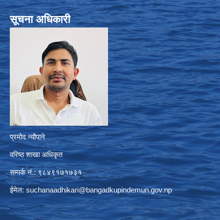
सूचना अधिकारी
प्रमोद न्यौपाने
वरिष्ठ शाखा अधिकृत
सम्पर्क नं.: ९८४९१७१७३१
ईमेल:
suchanaadhikari@bangadkupindemun.gov.np