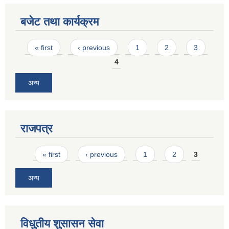
बजेट तथा कार्यक्रम
Pages
« first
‹ previous
1
2
3
4
अन्य
राजपत्र
Pages
« first
‹ previous
1
2
3
अन्य
विधुतीय शुसासन सेवा