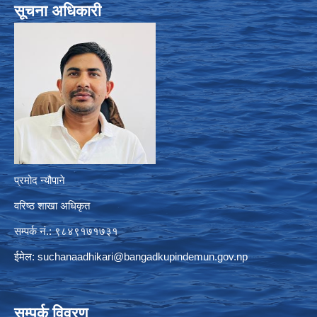
सूचना अधिकारी
प्रमोद न्यौपाने
वरिष्ठ शाखा अधिकृत
सम्पर्क नं.: ९८४९१७१७३१
ईमेल:
suchanaadhikari@bangadkupindemun.gov.np
सम्पर्क विवरण