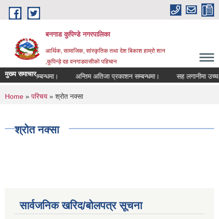
Skip to main content
बनगाड कुपिण्डे नगरपालिका
आर्थिक, सामाजिक, सांस्कृतिक तथा देश बिकाश हाम्रो शान
,कुपिन्ड़े दह वनगाडवासीको पहिचान
मुख्य समाचार
रद्द गरिएको सम्बन्धमा।
अन्तिम अतिजा प्रकाशन सम्बन्धमा।
सह लगानीमा उच्च मूल्य 
You are here
Home
»
परिचय
» श्रोत नक्सा
श्रोत नक्सा
सार्वजनिक खरिद/बोलपत्र सूचना