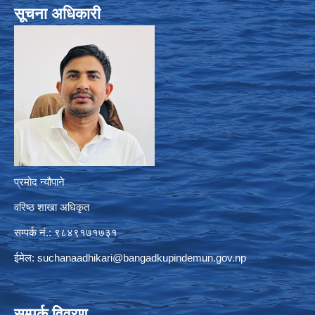
सूचना अधिकारी
प्रमोद न्यौपाने
वरिष्ठ शाखा अधिकृत
सम्पर्क नं.: ९८४९१७१७३१
ईमेल:
suchanaadhikari@bangadkupindemun.gov.np
सम्पर्क विवरण