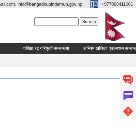
ail.com, info@bangadkupindemun.gov.np
+977088411061
Search form
Search
परिक्षा रद्द गरिएको सम्बन्धमा।
अन्तिम अतिजा प्रकाशन सम्बन्धमा।