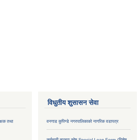
विधुतीय शुसासन सेवा
क्षक तथा
वनगाड कुपिण्डे नगरपालिकाको नागरिक वडापत्र
कर्मचारी सञ्चय कोष Special Loan Form (विशेष