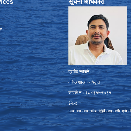
ices
सूचना अधिकारी
ा
र
प्रमोद न्यौपाने
वरिष्ठ शाखा अधिकृत
सम्पर्क नं.: ९८४९१७१७३१
ईमेल:
suchanaadhikari@bangadkupind