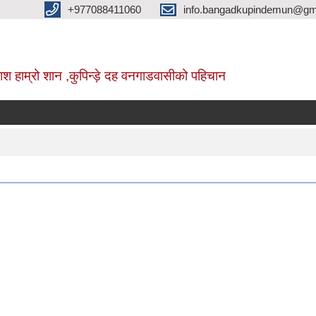
+977088411060
info.bangadkupindemun@gm
श हाम्रो शान ,कुपिन्ड़े दह वनगाडवासीको पहिचान