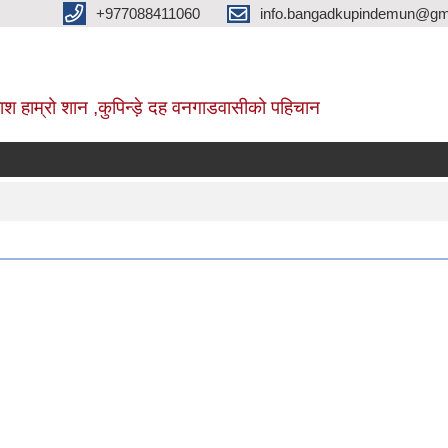
+977088411060
info.bangadkupindemun@gm
श हाम्रो शान ,कुपिन्ड़े दह वनगाडवासीको पहिचान