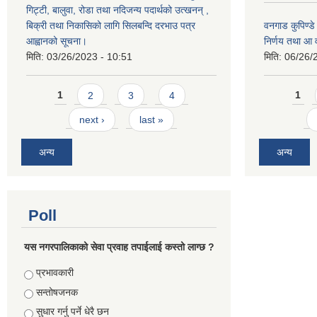
गिट्टी, बालुवा, रोडा तथा नदिजन्य पदार्थको उत्खनन् ,
बिक्री तथा निकासिको लागि सिलबन्दि दरभाउ पत्र
वनगाड कुपिण्ड
आह्वानको सूचना।
निर्णय तथा आ
मिति:
03/26/2023 - 10:51
मिति:
06/26/
Pages
Pages
1
2
3
4
1
next ›
last »
अन्य
अन्य
Poll
यस नगरपालिकाको सेवा प्रवाह तपाईलाई कस्तो लाग्छ ?
Choices
प्रभावकारी
सन्तोषजनक
सुधार गर्नु पर्ने धेरै छन