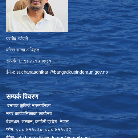
प्रमोद न्यौपाने
वरिष्ठ शाखा अधिकृत
सम्पर्क नं.: ९८४९१७१७३१
ईमेल:
suchanaadhikari@bangadkupindemun.gov.np
सम्पर्क विवरण
वनगाड कुपिण्डे नगरपालिका
नगर कार्यपालिकाको कार्यालय
देवस्थल, सल्यान, कर्णाली प्रदेश, नेपाल
फोनः ०८८-४११०६०, ०८८-४११०६२
ईमेलः
info.bangadkupindemun@gmail.com