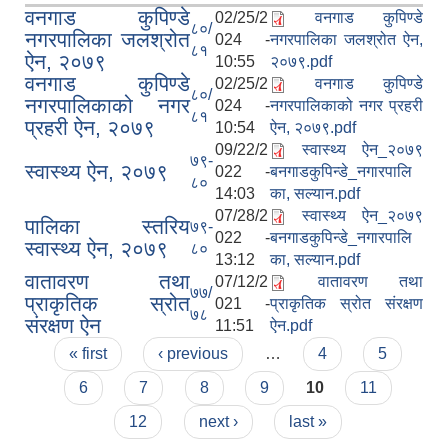
वनगाड कुपिण्डे
02/25/2
वनगाड कुपिण्डे
८०/
नगरपालिका जलश्रोत
024 -
नगरपालिका जलश्रोत ऐन,
८१
ऐन, २०७९
10:55
२०७९.pdf
वनगाड कुपिण्डे
02/25/2
वनगाड कुपिण्डे
८०/
नगरपालिकाको नगर
024 -
नगरपालिकाको नगर प्रहरी
८१
प्रहरी ऐन, २०७९
10:54
ऐन, २०७९.pdf
09/22/2
स्वास्थ्य ऐन_२०७९
७९-
स्वास्थ्य ऐन, २०७९
022 -
बनगाडकुपिन्डे_नगारपालि
८०
14:03
का, सल्यान.pdf
07/28/2
स्वास्थ्य ऐन_२०७९
पालिका स्तरिय
७९-
022 -
बनगाडकुपिन्डे_नगारपालि
स्वास्थ्य ऐन, २०७९
८०
13:12
का, सल्यान.pdf
वातावरण तथा
07/12/2
वातावरण तथा
७७/
प्राकृतिक स्रोत
021 -
प्राकृतिक स्रोत संरक्षण
७८
संरक्षण ऐन
11:51
ऐन.pdf
Pages
« first
‹ previous
…
4
5
6
7
8
9
10
11
12
next ›
last »