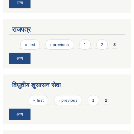
अन्य
राजपत्र
Pages
« first
‹ previous
1
2
3
अन्य
विधुतीय शुसासन सेवा
Pages
« first
‹ previous
1
2
अन्य