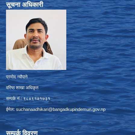
सूचना अधिकारी
प्रमोद न्यौपाने
वरिष्ठ शाखा अधिकृत
सम्पर्क नं.: ९८४९१७१७३१
ईमेल:
suchanaadhikari@bangadkupindemun.gov.np
सम्पर्क विवरण