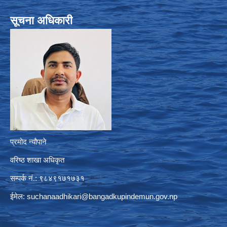
सूचना अधिकारी
प्रमोद न्यौपाने
वरिष्ठ शाखा अधिकृत
सम्पर्क नं.: ९८४९१७१७३१
ईमेल:
suchanaadhikari@bangadkupindemun.gov.np