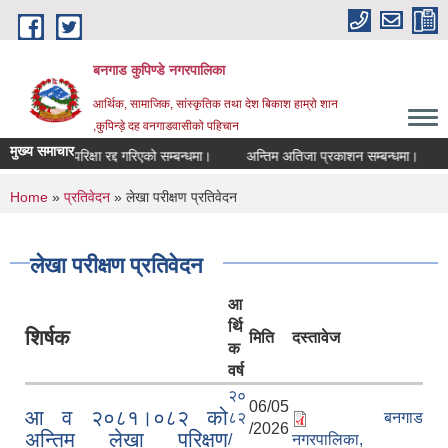
Skip to main content
बनगाड कुपिण्डे नगरपालिका
आर्थिक, सामाजिक, सांस्कृतिक तथा देश बिकाश हाम्रो शान
,कुपिन्ड़े दह वनगाडवासीको पहिचान
मुख्य समाचार
परिक्षा रद्द गरिएको सम्बन्धमा।
अन्तिम अतिजा प्रकाशन सम्बन्धमा।
सह ल
You are here
Home
»
प्रतिवेदन
» लेखा परीक्षण प्रतिवेदन
लेखा परीक्षण प्रतिवेदन
आ
र्थि
शिर्षक
मिति
दस्तावेज
क
वर्ष
२०
06/05
आ व २०८१।०८२ को
८२
बनगाड
/2026
अन्तिम लेखा परिक्षण
/
नगरपालिका,