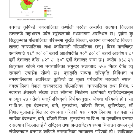
वनगाड कुपिण्डे नगरपालिका कर्णाली प्रदेश अन्तर्गत सल्यान जिल्ला
उत्तरतर्फ महाभारत पर्वत श्रृंखलाको मध्यभागमा अवस्थित छ। पूर्वमा 
सिद्धकुमाख गाँउपालिका पश्चिममा सुर्खेत जिल्ला, उत्तरमा जाजरकोट जिल्ला 
शारदा नगरपालिका तथा कालिमाटी गाँउपालिका छन्। विश्व मानचित्
०
०
अवस्थिति २८
२०' ०'' उत्तरी आक्षांशदेखि २०
४०' ०'' उत्तरी आक्षांश र ८
०
पूर्वी देशान्तर देखि ८२
८' ३०'' पूर्वी देशान्तर सम्म छ। करीव ३३८.२१
क्षेत्रफल रहेको यस नगरपालिका समुन्द्र सतहबाट ५५० मिटर देखि 
सम्मको उचाईमा रहेको छ। प्राकृति सम्पदा साँस्कृति विविधता
नगरपालिकामा अवस्थित कुपिण्डे दह मुख्य पर्यटकीय महत्वको स्थ
नगरपालिका नेपाल सरकारद्बारा गाँउपालिका, नगरपालिका तथा विशेष, सं
स्वायत्त क्षेत्रको संख्या तथा सीमाना निर्धारण आयोगको प्रतिवेदनअन
फाल्गुन २७ गतेको मन्त्रीपरिषद्को निर्णयअनुसार घोषणा गरियको हो। 
गा.वि.स. हरु देवस्थल, बामे, मुलखोला, घाँजरी पिपल, कुपिण्डेदह, म
निगालचुलालाई मिलाएर स्थापना गरिएको यस नगरपालिकामा १२ वडा रह
साविक देवस्थल, बामे, घाँजरी पिपल, मुलखोला गा.वि.स. मा प्रचलित वनगाड
र सल्यान जिल्लालाई नै राष्ट्रिय तथा अन्तराष्ट्रिय रुपमा चिनाउन सफल कु
संयोजनबाट वनगाड कुपिण्डे नगरपालिका नामकरण गरिएको हो। साविकका