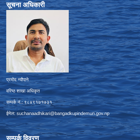
सूचना अधिकारी
प्रमोद न्यौपाने
वरिष्ठ शाखा अधिकृत
सम्पर्क नं.: ९८४९१७१७३१
ईमेल:
suchanaadhikari@bangadkupindemun.gov.np
सम्पर्क विवरण