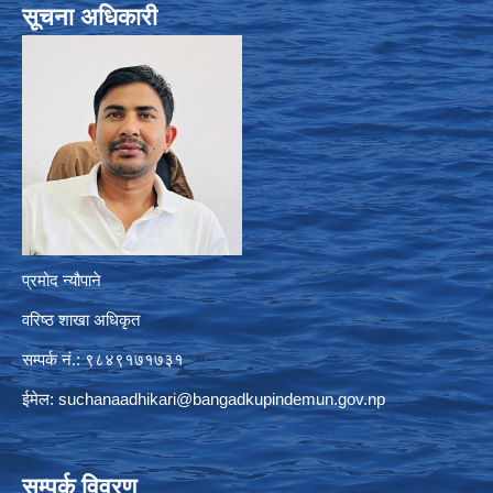
सूचना अधिकारी
प्रमोद न्यौपाने
वरिष्ठ शाखा अधिकृत
सम्पर्क नं.: ९८४९१७१७३१
ईमेल:
suchanaadhikari@bangadkupindemun.gov.np
सम्पर्क विवरण