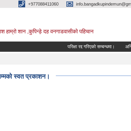
+977088411060
info.bangadkupindemun@gm
श हाम्रो शान ,कुपिन्ड़े दह वनगाडवासीको पहिचान
परिक्षा रद्द गरिएको सम्बन्धमा।
अन्तिम अत
सम्मको स्वत प्रकाशन।