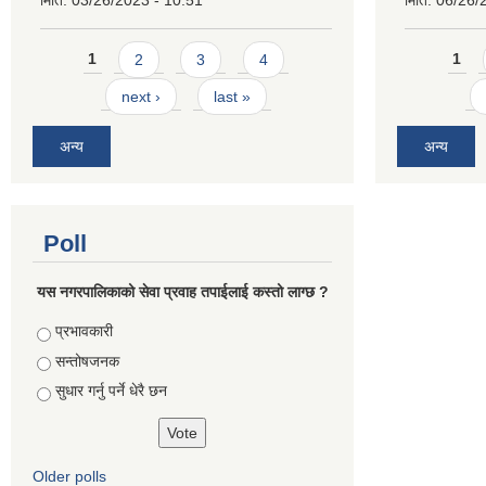
मिति:
03/26/2023 - 10:51
मिति:
06/26/
Pages
Pages
1
2
3
4
1
next ›
last »
अन्य
अन्य
Poll
यस नगरपालिकाको सेवा प्रवाह तपाईलाई कस्तो लाग्छ ?
Choices
प्रभावकारी
सन्तोषजनक
सुधार गर्नु पर्ने धेरै छन
Older polls