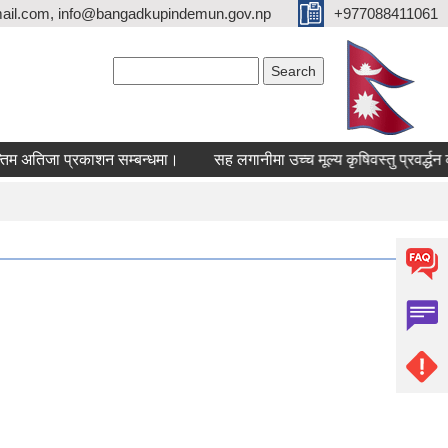
ail.com, info@bangadkupindemun.gov.np
+977088411061
Search form
Search
िजा प्रकाशन सम्बन्धमा।
सह लगानीमा उच्च मूल्य कृषिवस्तु प्रवर्द्धन कार्यक