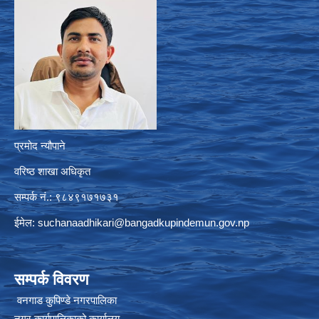
प्रमोद न्यौपाने
वरिष्ठ शाखा अधिकृत
सम्पर्क नं.: ९८४९१७१७३१
ईमेल:
suchanaadhikari@bangadkupindemun.gov.np
सम्पर्क विवरण
वनगाड कुपिण्डे नगरपालिका
नगर कार्यपालिकाको कार्यालय