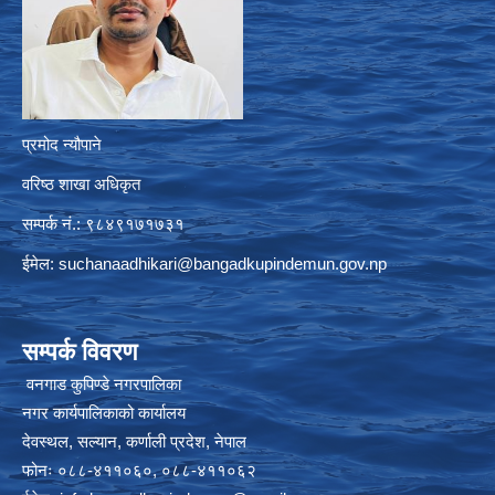
प्रमोद न्यौपाने
वरिष्ठ शाखा अधिकृत
सम्पर्क नं.: ९८४९१७१७३१
ईमेल:
suchanaadhikari@bangadkupindemun.gov.np
सम्पर्क विवरण
वनगाड कुपिण्डे नगरपालिका
नगर कार्यपालिकाको कार्यालय
देवस्थल, सल्यान, कर्णाली प्रदेश, नेपाल
फोनः ०८८-४११०६०, ०८८-४११०६२