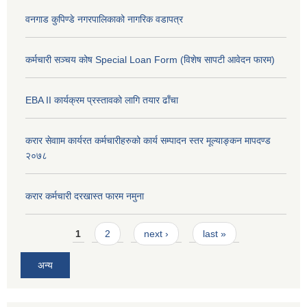
वनगाड कुपिण्डे नगरपालिकाको नागरिक वडापत्र
कर्मचारी सञ्चय कोष Special Loan Form (विशेष सापटी आवेदन फारम)
EBA II कार्यक्रम प्रस्तावको लागि तयार ढाँचा
करार सेवााम कार्यरत कर्मचारीहरुको कार्य सम्पादन स्तर मूल्याङ्कन मापदण्ड
२०७८
करार कर्मचारी दरखास्त फारम नमुना
Pages
1
2
next ›
last »
अन्य