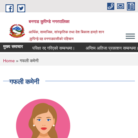
Skip to main content
बनगाड कुपिण्डे नगरपालिका
आर्थिक, सामाजिक, सांस्कृतिक तथा देश बिकाश हाम्रो शान
,कुपिन्ड़े दह वनगाडवासीको पहिचान
मुख्य समाचार
परिक्षा रद्द गरिएको सम्बन्धमा।
अन्तिम अतिजा प्रकाशन सम्बन्धमा।
You are here
Home
» गफली कमेनी
गफली कमेनी