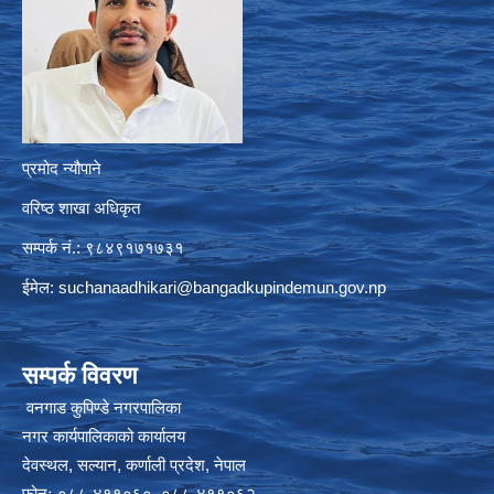
प्रमोद न्यौपाने
वरिष्ठ शाखा अधिकृत
सम्पर्क नं.: ९८४९१७१७३१
ईमेल:
suchanaadhikari@bangadkupindemun.gov.np
सम्पर्क विवरण
वनगाड कुपिण्डे नगरपालिका
नगर कार्यपालिकाको कार्यालय
देवस्थल, सल्यान, कर्णाली प्रदेश, नेपाल
फोनः ०८८-४११०६०, ०८८-४११०६२