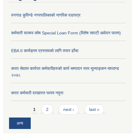
वनगाड कुपिण्डे नगरपालिकाको नागरिक वडापत्र
कर्मचारी सञ्चय कोष Special Loan Form (विशेष सापटी आवेदन फारम)
EBA II कार्यक्रम प्रस्तावको लागि तयार ढाँचा
करार सेवााम कार्यरत कर्मचारीहरुको कार्य सम्पादन स्तर मूल्याङ्कन मापदण्ड
२०७८
करार कर्मचारी दरखास्त फारम नमुना
Pages
1
2
next ›
last »
अन्य