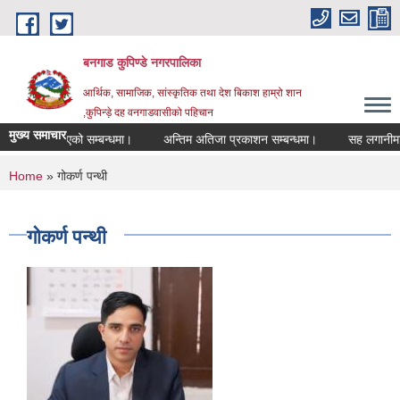
Skip to main content
बनगाड कुपिण्डे नगरपालिका
आर्थिक, सामाजिक, सांस्कृतिक तथा देश बिकाश हाम्रो शान
,कुपिन्ड़े दह वनगाडवासीको पहिचान
मुख्य समाचार
्षा रद्द गरिएको सम्बन्धमा।
अन्तिम अतिजा प्रकाशन सम्बन्धमा।
सह लगानीमा उच्च मू
You are here
Home
» गोकर्ण पन्थी
गोकर्ण पन्थी