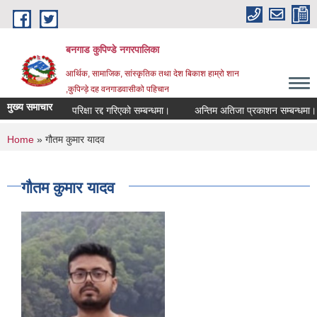
Skip to main content
बनगाड कुपिण्डे नगरपालिका
आर्थिक, सामाजिक, सांस्कृतिक तथा देश बिकाश हाम्रो शान
,कुपिन्ड़े दह वनगाडवासीको पहिचान
मुख्य समाचार
परिक्षा रद्द गरिएको सम्बन्धमा।
अन्तिम अतिजा प्रकाशन सम्बन्धमा।
You are here
Home
» गौतम कुमार यादव
गौतम कुमार यादव