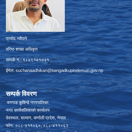
प्रमोद न्यौपाने
वरिष्ठ शाखा अधिकृत
सम्पर्क नं.: ९८४९१७१७३१
ईमेल:
suchanaadhikari@bangadkupindemun.gov.np
सम्पर्क विवरण
वनगाड कुपिण्डे नगरपालिका
नगर कार्यपालिकाको कार्यालय
देवस्थल, सल्यान, कर्णाली प्रदेश, नेपाल
फोनः ०८८-४११०६०, ०८८-४११०६२