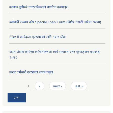
वनगाड कुपिण्डे नगरपालिकाको नागरिक वडापत्र
कर्मचारी सञ्चय कोष Special Loan Form (विशेष सापटी आवेदन फारम)
EBA II कार्यक्रम प्रस्तावको लागि तयार ढाँचा
करार सेवााम कार्यरत कर्मचारीहरुको कार्य सम्पादन स्तर मूल्याङ्कन मापदण्ड
२०७८
करार कर्मचारी दरखास्त फारम नमुना
Pages
1
2
next ›
last »
अन्य