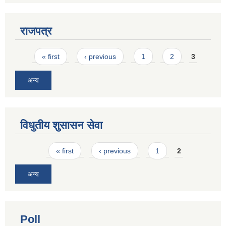
राजपत्र
Pages
« first
‹ previous
1
2
3
अन्य
विधुतीय शुसासन सेवा
Pages
« first
‹ previous
1
2
अन्य
Poll