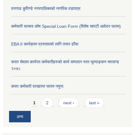
वनगाड कुपिण्डे नगरपालिकाको नागरिक वडापत्र
कर्मचारी सञ्चय कोष Special Loan Form (विशेष सापटी आवेदन फारम)
EBA II कार्यक्रम प्रस्तावको लागि तयार ढाँचा
करार सेवााम कार्यरत कर्मचारीहरुको कार्य सम्पादन स्तर मूल्याङ्कन मापदण्ड
२०७८
करार कर्मचारी दरखास्त फारम नमुना
Pages
1
2
next ›
last »
अन्य