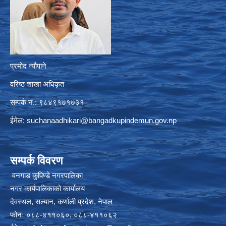
प्रमोद न्यौपाने
वरिष्ठ शाखा अधिकृत
सम्पर्क नं.: ९८४९१७१७३१
ईमेल:
suchanaadhikari@bangadkupindemun.gov.np
सम्पर्क विवरण
वनगाड कुपिण्डे नगरपालिका
नगर कार्यपालिकाको कार्यालय
देवस्थल, सल्यान, कर्णाली प्रदेश, नेपाल
फोनः ०८८-४११०६०, ०८८-४११०६२