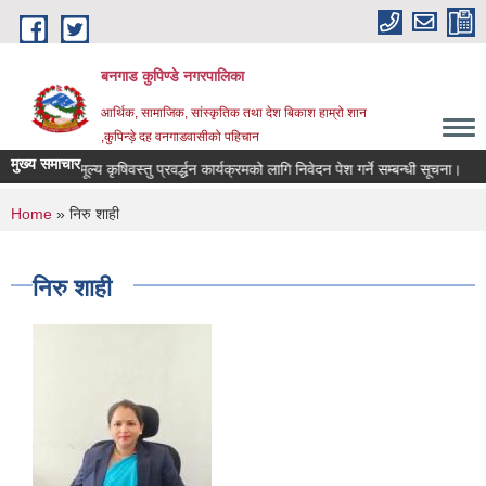
Skip to main content
बनगाड कुपिण्डे नगरपालिका
आर्थिक, सामाजिक, सांस्कृतिक तथा देश बिकाश हाम्रो शान
,कुपिन्ड़े दह वनगाडवासीको पहिचान
मुख्य समाचार
ा उच्च मूल्य कृषिवस्तु प्रवर्द्धन कार्यक्रमको लागि निवेदन पेश गर्ने सम्बन्धी सूचना।
मे
You are here
Home
» निरु शाही
निरु शाही