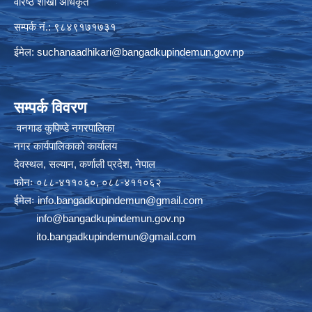
वरिष्ठ शाखा अधिकृत
सम्पर्क नं.: ९८४९१७१७३१
ईमेल:
suchanaadhikari@bangadkupindemun.gov.np
सम्पर्क विवरण
वनगाड कुपिण्डे नगरपालिका
नगर कार्यपालिकाको कार्यालय
देवस्थल, सल्यान, कर्णाली प्रदेश, नेपाल
फोनः ०८८-४११०६०, ०८८-४११०६२
ईमेलः
info.bangadkupindemun@gmail.com
info@bangadkupindemun.gov.np
ito.bangadkupindemun@gmail.com