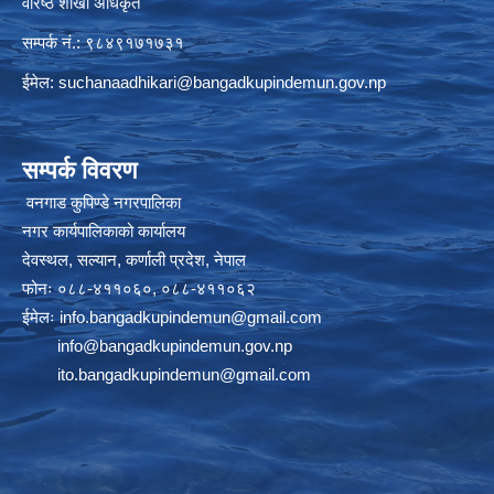
वरिष्ठ शाखा अधिकृत
सम्पर्क नं.: ९८४९१७१७३१
ईमेल:
suchanaadhikari@bangadkupindemun.gov.np
सम्पर्क विवरण
वनगाड कुपिण्डे नगरपालिका
नगर कार्यपालिकाको कार्यालय
देवस्थल, सल्यान, कर्णाली प्रदेश, नेपाल
फोनः ०८८-४११०६०, ०८८-४११०६२
ईमेलः
info.bangadkupindemun@gmail.com
info@bangadkupindemun.gov.np
ito.bangadkupindemun@gmail.com