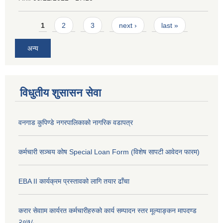
Pages
1
2
3
next ›
last »
अन्य
विधुतीय शुसासन सेवा
वनगाड कुपिण्डे नगरपालिकाको नागरिक वडापत्र
कर्मचारी सञ्चय कोष Special Loan Form (विशेष सापटी आवेदन फारम)
EBA II कार्यक्रम प्रस्तावको लागि तयार ढाँचा
करार सेवााम कार्यरत कर्मचारीहरुको कार्य सम्पादन स्तर मूल्याङ्कन मापदण्ड
२०७८