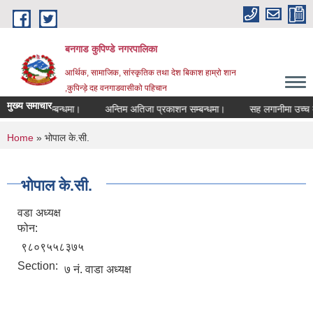
Skip to main content
बनगाड कुपिण्डे नगरपालिका
आर्थिक, सामाजिक, सांस्कृतिक तथा देश बिकाश हाम्रो शान
,कुपिन्ड़े दह वनगाडवासीको पहिचान
मुख्य समाचार
्द गरिएको सम्बन्धमा।
अन्तिम अतिजा प्रकाशन सम्बन्धमा।
सह लगानीमा उच्च मूल्य कृ
You are here
Home
» भोपाल के.सी.
भोपाल के.सी.
वडा अध्यक्ष
फोन:
९८०९५५८३७५
Section:
७ नं. वाडा अध्यक्ष