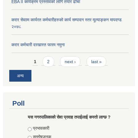
EBA II कार्यक्रम प्रस्तावको लागि तयार ढाँचा
करार सेवााम कार्यरत कर्मचारीहरुको कार्य सम्पादन स्तर मूल्याङ्कन मापदण्ड
२०७८
करार कर्मचारी दरखास्त फारम नमुना
Pages
1
2
next ›
last »
अन्य
Poll
यस नगरपालिकाको सेवा प्रवाह तपाईलाई कस्तो लाग्छ ?
Choices
प्रभावकारी
सन्तोषजनक