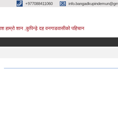
+977088411060
info.bangadkupindemun@gm
श हाम्रो शान ,कुपिन्ड़े दह वनगाडवासीको पहिचान