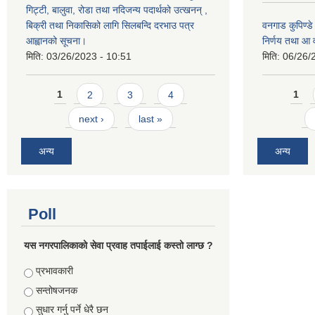
गिट्टी, बालुवा, रोडा तथा नदिजन्य पदार्थको उत्खनन् ,
बिक्री तथा निकासिको लागि सिलबन्दि दरभाउ पत्र
वनगाड कुपिण्ड
आह्वानको सूचना।
निर्णय तथा आ
मिति:
03/26/2023 - 10:51
मिति:
06/26/
Pages
Pages
1
2
3
4
1
next ›
last »
अन्य
अन्य
Poll
यस नगरपालिकाको सेवा प्रवाह तपाईलाई कस्तो लाग्छ ?
Choices
प्रभावकारी
सन्तोषजनक
सुधार गर्नु पर्ने धेरै छन