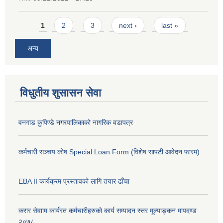
Pages
1
2
3
next ›
last »
अन्य
विधुतीय शुसासन सेवा
वनगाड कुपिण्डे नगरपालिकाको नागरिक वडापत्र
कर्मचारी सञ्चय कोष Special Loan Form (विशेष सापटी आवेदन फारम)
EBA II कार्यक्रम प्रस्तावको लागि तयार ढाँचा
करार सेवााम कार्यरत कर्मचारीहरुको कार्य सम्पादन स्तर मूल्याङ्कन मापदण्ड
२०७८