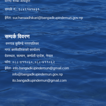
वरिष्ठ शाखा अधिकृत
सम्पर्क नं.: ९८४९१७१७३१
ईमेल:
suchanaadhikari@bangadkupindemun.gov.np
सम्पर्क विवरण
वनगाड कुपिण्डे नगरपालिका
नगर कार्यपालिकाको कार्यालय
देवस्थल, सल्यान, कर्णाली प्रदेश, नेपाल
फोनः ०८८-४११०६०, ०८८-४११०६२
ईमेलः
info.bangadkupindemun@gmail.com
info@bangadkupindemun.gov.np
ito.bangadkupindemun@gmail.com