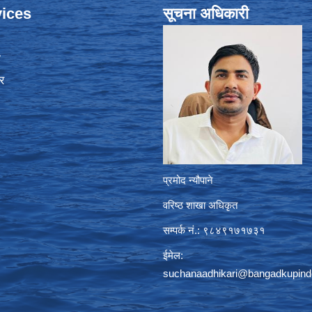
ices
सूचना अधिकारी
ा
र
प्रमोद न्यौपाने
वरिष्ठ शाखा अधिकृत
सम्पर्क नं.: ९८४९१७१७३१
ईमेल:
suchanaadhikari@bangadkupind