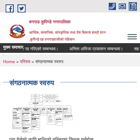
Skip to main content
बनगाड कुपिण्डे नगरपालिका
आर्थिक, सामाजिक, सांस्कृतिक तथा देश बिकाश हाम्रो शान
,कुपिन्ड़े दह वनगाडवासीको पहिचान
मुख्य समाचार
परिक्षा रद्द गरिएको सम्बन्धमा।
अन्तिम अतिजा प्रकाशन सम्बन्धमा।
सह लगानीम
You are here
Home
»
परिचय
» संगठनात्मक स्वरुप
संगठनात्मक स्वरुप
पुरा हेर्नको लागि माथिको तस्बिरमा क्लिक गर्नुहोस..