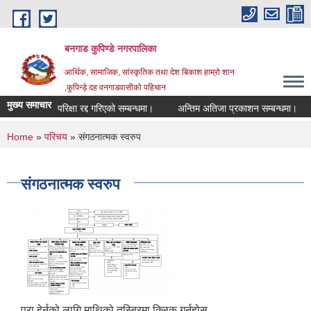
Skip to main content
बनगाड कुपिण्डे नगरपालिका
आर्थिक, सामाजिक, सांस्कृतिक तथा देश बिकाश हाम्रो शान
,कुपिन्ड़े दह वनगाडवासीको पहिचान
मुख्य समाचार
परिक्षा रद्द गरिएको सम्बन्धमा।
अन्तिम अतिजा प्रकाशन सम्बन्धमा।
स
You are here
Home
»
परिचय
» संगठनात्मक स्वरुप
संगठनात्मक स्वरुप
पुरा हेर्नको लागि माथिको तस्बिरमा क्लिक गर्नुहोस..