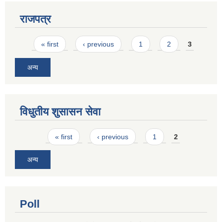
राजपत्र
Pages
« first
‹ previous
1
2
3
अन्य
विधुतीय शुसासन सेवा
Pages
« first
‹ previous
1
2
अन्य
Poll