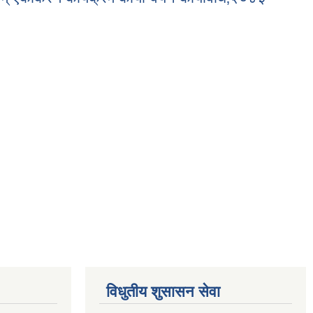
रम कार्यान्वयन कार्यविधि‚२०८३
विधुतीय शुसासन सेवा