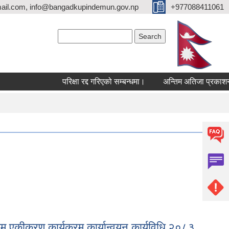
ail.com, info@bangadkupindemun.gov.np
+977088411061
Search form
Search
परिक्षा रद्द गरिएको सम्बन्धमा।
अन्तिम अतिजा प्रकाशन सम्ब
म् एकीकरण कार्यक्रम कार्यान्वयन कार्यविधि‚२०८३