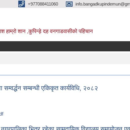
+977088411060
info.bangadkupindemun@gm
श हाम्रो शान ,कुपिन्ड़े दह वनगाडवासीको पहिचान
म्वर्द्धन सम्बन्धी एकिकृत कार्यविधि, २०८२
df
ा सम्वर्द्धन सम्बन्धी एकिकृत कार्यविधि, २०८२
े नगरपालिका भित्र रहेका सामुदायिक विद्यालय समायोजन एव