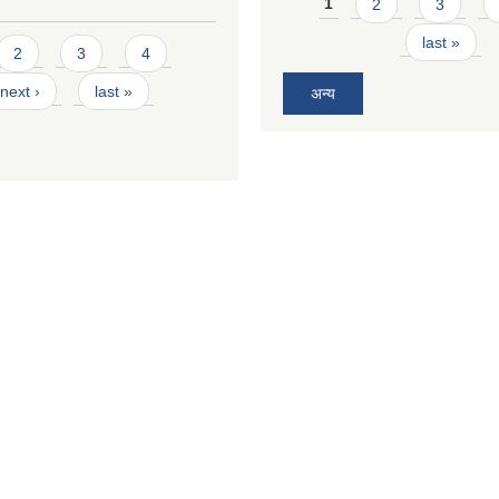
Pages
1
2
3
last »
2
3
4
next ›
last »
अन्य