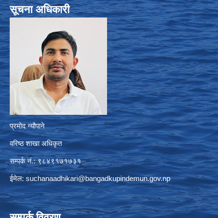
सूचना अधिकारी
प्रमोद न्यौपाने
वरिष्ठ शाखा अधिकृत
सम्पर्क नं.: ९८४९१७१७३१
ईमेल:
suchanaadhikari@bangadkupindemun.gov.np
सम्पर्क विवरण