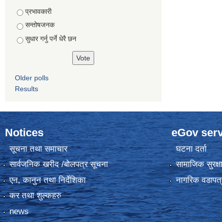
Choices
प्रभावकारी
सन्तोषजनक
सुधार गर्नु पर्ने धेरै छन
Older polls
Results
Notices
eGov serv
सूचना तथा समाचार
घटना दर्ता
सार्वजनिक खरीद /बोलपत्र सूचना
सामाजिक सुरक्ष
एन, कानुन तथा निर्देशिका
नागरिक वडापत्
कर तथा शुल्कहरु
news