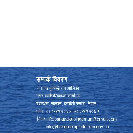
सम्पर्क विवरण
वनगाड कुपिण्डे नगरपालिका
नगर कार्यपालिकाको कार्यालय
देवस्थल, सल्यान, कर्णाली प्रदेश, नेपाल
फोनः ०८८-४११०६०, ०८८-४११०६२
ईमेलः
info.bangadkupindemun@gmail.com
info@bangadkupindemun.gov.np