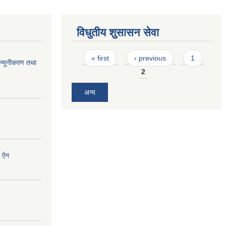
विधुतीय शुसासन सेवा
Pages
« first
‹ previous
1
न्यूनीकरण तथा
2
अन्य
ी ऐन