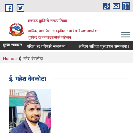
Skip to main content
बनगाड कुपिण्डे नगरपालिका
आर्थिक, सामाजिक, सांस्कृतिक तथा देश बिकाश हाम्रो शान
,कुपिन्ड़े दह वनगाडवासीको पहिचान
मुख्य समाचार
परिक्षा रद्द गरिएको सम्बन्धमा।
अन्तिम अतिजा प्रकाशन सम्बन्धमा।
You are here
Home
» ई. महेश देवकोटा
ई. महेश देवकोटा