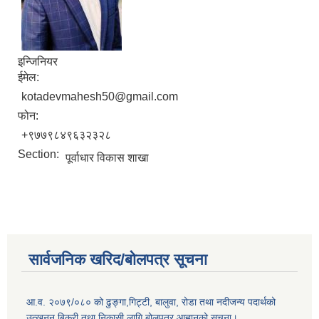
इन्जिनियर
ईमेल:
kotadevmahesh50@gmail.com
फोन:
+९७७९८४९६३२३२८
Section:
पूर्वाधार विकास शाखा
सार्वजनिक खरिद/बोलपत्र सूचना
आ.व. २०७९/०८० को ढुङ्गा,गिट्टी, बालुवा, रोडा तथा नदीजन्य पदार्थको
उत्खनन् बिक्री तथा निकासी लागि बोलपत्र आह्वानको सूचना।