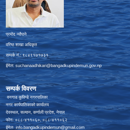
प्रमोद न्यौपाने
वरिष्ठ शाखा अधिकृत
सम्पर्क नं.: ९८४९१७१७३१
ईमेल:
suchanaadhikari@bangadkupindemun.gov.np
सम्पर्क विवरण
वनगाड कुपिण्डे नगरपालिका
नगर कार्यपालिकाको कार्यालय
देवस्थल, सल्यान, कर्णाली प्रदेश, नेपाल
फोनः ०८८-४११०६०, ०८८-४११०६२
ईमेलः
info.bangadkupindemun@gmail.com