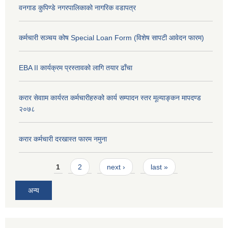
वनगाड कुपिण्डे नगरपालिकाको नागरिक वडापत्र
कर्मचारी सञ्चय कोष Special Loan Form (विशेष सापटी आवेदन फारम)
EBA II कार्यक्रम प्रस्तावको लागि तयार ढाँचा
करार सेवााम कार्यरत कर्मचारीहरुको कार्य सम्पादन स्तर मूल्याङ्कन मापदण्ड
२०७८
करार कर्मचारी दरखास्त फारम नमुना
Pages
1
2
next ›
last »
अन्य