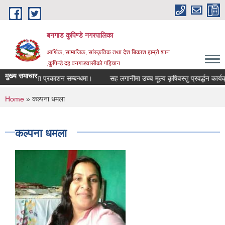
Skip to main content
बनगाड कुपिण्डे नगरपालिका
आर्थिक, सामाजिक, सांस्कृतिक तथा देश बिकाश हाम्रो शान
,कुपिन्ड़े दह वनगाडवासीको पहिचान
मुख्य समाचार
्तिम अतिजा प्रकाशन सम्बन्धमा।
सह लगानीमा उच्च मूल्य कृषिवस्तु प्रवर्द्धन कार्यक्रमक
You are here
Home
» कल्पना धमला
कल्पना धमला