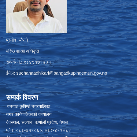
प्रमोद न्यौपाने
वरिष्ठ शाखा अधिकृत
सम्पर्क नं.: ९८४९१७१७३१
ईमेल:
suchanaadhikari@bangadkupindemun.gov.np
सम्पर्क विवरण
वनगाड कुपिण्डे नगरपालिका
नगर कार्यपालिकाको कार्यालय
देवस्थल, सल्यान, कर्णाली प्रदेश, नेपाल
फोनः ०८८-४११०६०, ०८८-४११०६२