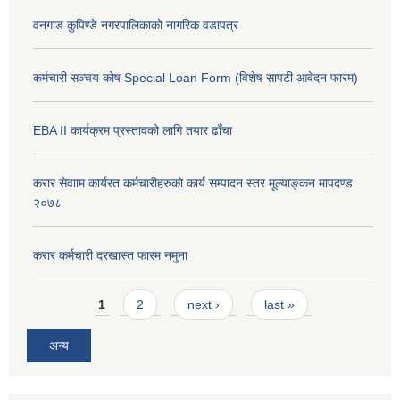
वनगाड कुपिण्डे नगरपालिकाको नागरिक वडापत्र
कर्मचारी सञ्चय कोष Special Loan Form (विशेष सापटी आवेदन फारम)
EBA II कार्यक्रम प्रस्तावको लागि तयार ढाँचा
करार सेवााम कार्यरत कर्मचारीहरुको कार्य सम्पादन स्तर मूल्याङ्कन मापदण्ड
२०७८
करार कर्मचारी दरखास्त फारम नमुना
Pages
1
2
next ›
last »
अन्य