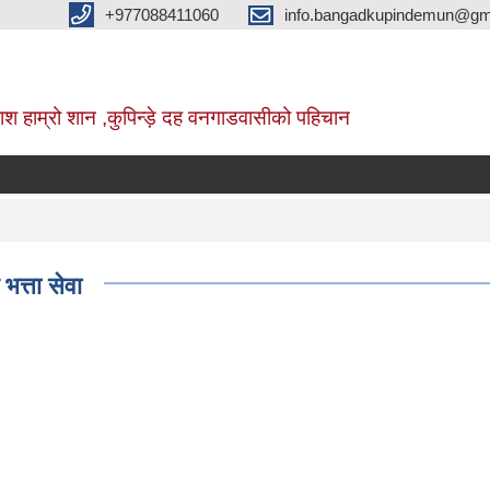
+977088411060
info.bangadkupindemun@gm
श हाम्रो शान ,कुपिन्ड़े दह वनगाडवासीको पहिचान
भत्ता सेवा