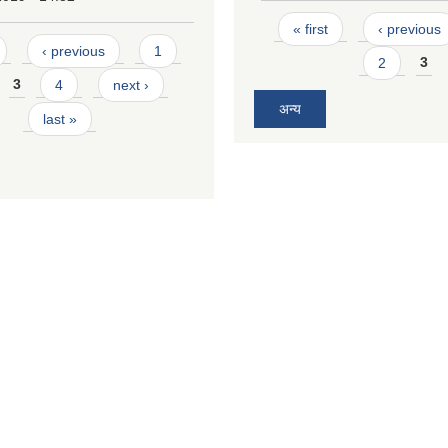
Pages
« first
‹ previous
‹ previous
1
2
3
3
4
next ›
अन्य
last »