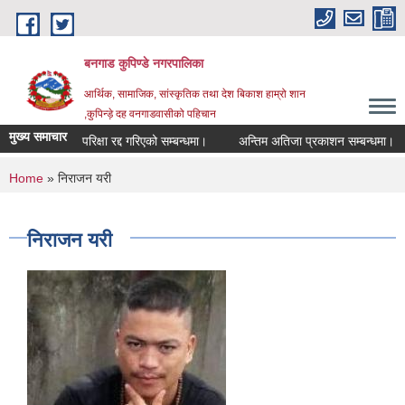
Skip to main content
बनगाड कुपिण्डे नगरपालिका
आर्थिक, सामाजिक, सांस्कृतिक तथा देश बिकाश हाम्रो शान
,कुपिन्ड़े दह वनगाडवासीको पहिचान
मुख्य समाचार
परिक्षा रद्द गरिएको सम्बन्धमा।
अन्तिम अतिजा प्रकाशन सम्बन्धमा।
स
You are here
Home
» निराजन यरी
निराजन यरी