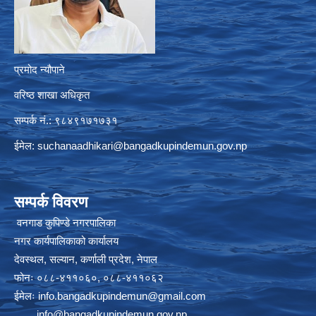
प्रमोद न्यौपाने
वरिष्ठ शाखा अधिकृत
सम्पर्क नं.: ९८४९१७१७३१
ईमेल:
suchanaadhikari@bangadkupindemun.gov.np
सम्पर्क विवरण
वनगाड कुपिण्डे नगरपालिका
नगर कार्यपालिकाको कार्यालय
देवस्थल, सल्यान, कर्णाली प्रदेश, नेपाल
फोनः ०८८-४११०६०, ०८८-४११०६२
ईमेलः
info.bangadkupindemun@gmail.com
info@bangadkupindemun.gov.np