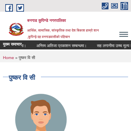
Skip to main content
बनगाड कुपिण्डे नगरपालिका
आर्थिक, सामाजिक, सांस्कृतिक तथा देश बिकाश हाम्रो शान
,कुपिन्ड़े दह वनगाडवासीको पहिचान
मुख्य समाचार
को सम्बन्धमा।
अन्तिम अतिजा प्रकाशन सम्बन्धमा।
सह लगानीमा उच्च मूल्य कृषिवस्त
You are here
Home
» पुष्कर वि सी
पुष्कर वि सी