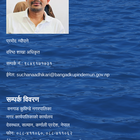
प्रमोद न्यौपाने
वरिष्ठ शाखा अधिकृत
सम्पर्क नं.: ९८४९१७१७३१
ईमेल:
suchanaadhikari@bangadkupindemun.gov.np
सम्पर्क विवरण
वनगाड कुपिण्डे नगरपालिका
नगर कार्यपालिकाको कार्यालय
देवस्थल, सल्यान, कर्णाली प्रदेश, नेपाल
फोनः ०८८-४११०६०, ०८८-४११०६२