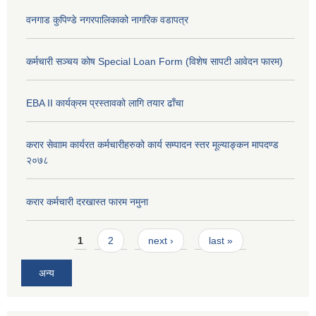
वनगाड कुपिण्डे नगरपालिकाको नागरिक वडापत्र
कर्मचारी सञ्चय कोष Special Loan Form (विशेष सापटी आवेदन फारम)
EBA II कार्यक्रम प्रस्तावको लागि तयार ढाँचा
करार सेवााम कार्यरत कर्मचारीहरुको कार्य सम्पादन स्तर मूल्याङ्कन मापदण्ड
२०७८
करार कर्मचारी दरखास्त फारम नमुना
Pages
1
2
next ›
last »
अन्य