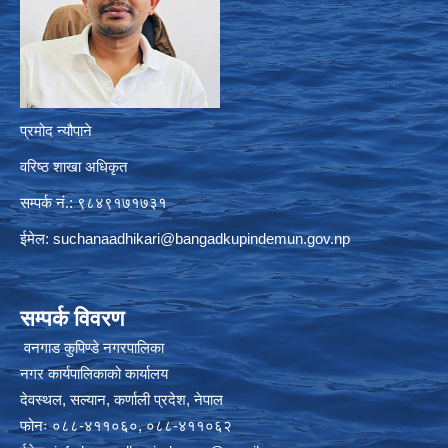
प्रमोद न्यौपाने
वरिष्ठ शाखा अधिकृत
सम्पर्क नं.: ९८४९१७१७३१
ईमेल:
suchanaadhikari@bangadkupindemun.gov.np
सम्पर्क विवरण
वनगाड कुपिण्डे नगरपालिका
नगर कार्यपालिकाको कार्यालय
देवस्थल, सल्यान, कर्णाली प्रदेश, नेपाल
फोनः ०८८-४११०६०, ०८८-४११०६२