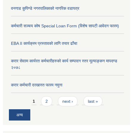
वनगाड कुपिण्डे नगरपालिकाको नागरिक वडापत्र
कर्मचारी सञ्चय कोष Special Loan Form (विशेष सापटी आवेदन फारम)
EBA II कार्यक्रम प्रस्तावको लागि तयार ढाँचा
करार सेवााम कार्यरत कर्मचारीहरुको कार्य सम्पादन स्तर मूल्याङ्कन मापदण्ड
२०७८
करार कर्मचारी दरखास्त फारम नमुना
Pages
1
2
next ›
last »
अन्य