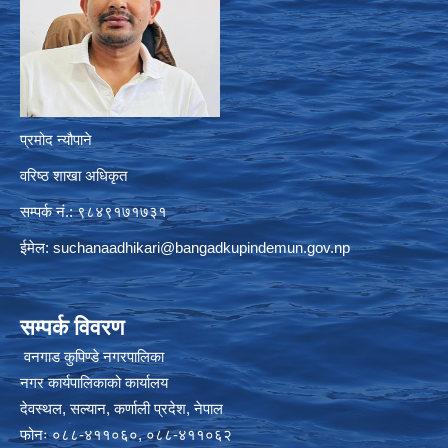
प्रमोद न्यौपाने
वरिष्ठ शाखा अधिकृत
सम्पर्क नं.: ९८४९१७१७३१
ईमेल:
suchanaadhikari@bangadkupindemun.gov.np
सम्पर्क विवरण
वनगाड कुपिण्डे नगरपालिका
नगर कार्यपालिकाको कार्यालय
देवस्थल, सल्यान, कर्णाली प्रदेश, नेपाल
फोनः ०८८-४११०६०, ०८८-४११०६२