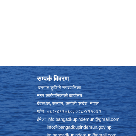
सम्पर्क विवरण
वनगाड कुपिण्डे नगरपालिका
नगर कार्यपालिकाको कार्यालय
देवस्थल, सल्यान, कर्णाली प्रदेश, नेपाल
फोनः ०८८-४११०६०, ०८८-४११०६२
ईमेलः
info.bangadkupindemun@gmail.com
info@bangadkupindemun.gov.np
ito.bangadkupindemun@gmail.com