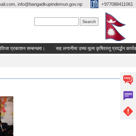
ail.com, info@bangadkupindemun.gov.np
+977088411061
Search form
Search
प्रकाशन सम्बन्धमा।
सह लगानीमा उच्च मूल्य कृषिवस्तु प्रवर्द्धन कार्यक्रमको