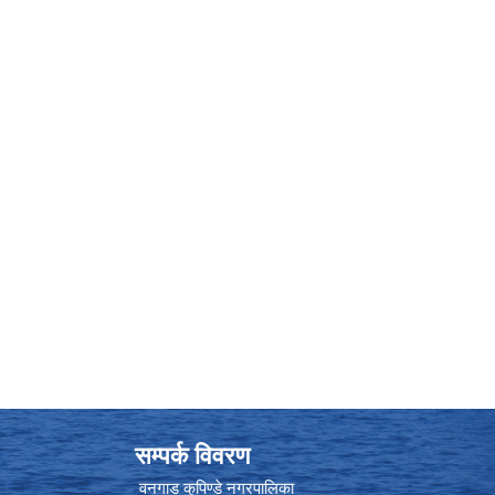
सम्पर्क विवरण
वनगाड कुपिण्डे नगरपालिका