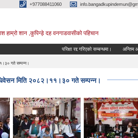
+977088411060
info.bangadkupindemun@gm
श हाम्रो शान ,कुपिन्ड़े दह वनगाडवासीको पहिचान
परिक्षा रद्द गरिएको सम्बन्धमा।
अन्तिम अतिजा 
१।३० गते सम्पन्न।
अधिवेसन मिति २०८२।११।३० गते सम्पन्न।