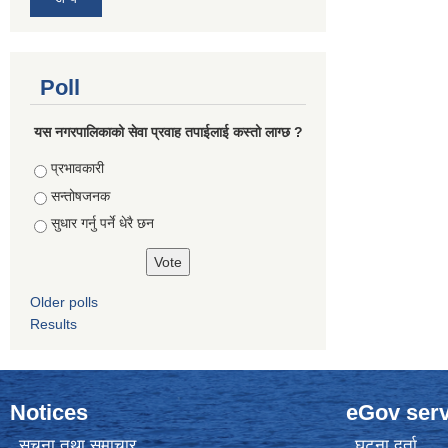
Poll
यस नगरपालिकाको सेवा प्रवाह तपाईलाई कस्तो लाग्छ ?
Choices
प्रभावकारी
सन्तोषजनक
सुधार गर्नु पर्ने धेरै छन
Older polls
Results
Notices
eGov serv
सूचना तथा समाचार
घटना दर्ता