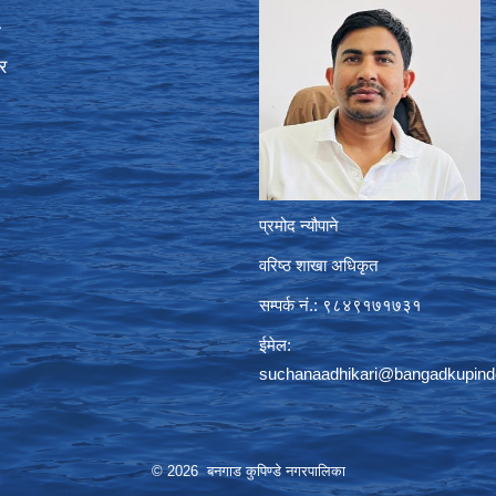
ा
र
प्रमोद न्यौपाने
वरिष्ठ शाखा अधिकृत
सम्पर्क नं.: ९८४९१७१७३१
ईमेल:
suchanaadhikari@bangadkupind
© 2026 बनगाड कुपिण्डे नगरपालिका