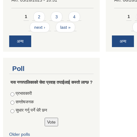
मिति:
03/26/2023 - 10:51
मिति:
06/26/
Pages
Pages
1
2
3
4
1
next ›
last »
अन्य
अन्य
Poll
यस नगरपालिकाको सेवा प्रवाह तपाईलाई कस्तो लाग्छ ?
Choices
प्रभावकारी
सन्तोषजनक
सुधार गर्नु पर्ने धेरै छन
Older polls