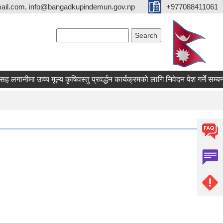
ail.com, info@bangadkupindemun.gov.np
+977088411061
Search form
Search
ीमा उच्च मूल्य कृषिवस्तु प्रवर्द्धन कार्यक्रमको लागि निवेदन पेश गर्ने सम्बन्धी सू