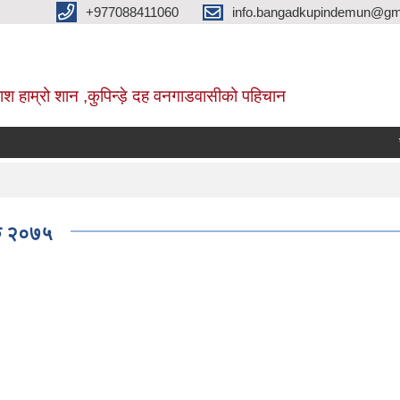
+977088411060
info.bangadkupindemun@gm
श हाम्रो शान ,कुपिन्ड़े दह वनगाडवासीको पहिचान
सह लगान
ेक २०७५