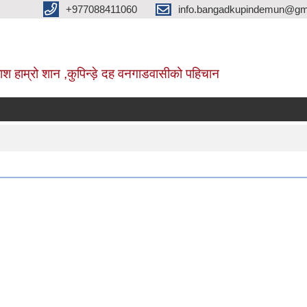
+977088411060
info.bangadkupindemun@gm
श हाम्रो शान ,कुपिन्ड़े दह वनगाडवासीको पहिचान