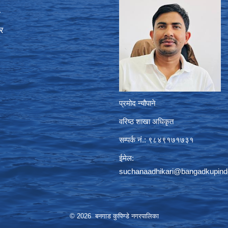
ा
र
प्रमोद न्यौपाने
वरिष्ठ शाखा अधिकृत
सम्पर्क नं.: ९८४९१७१७३१
ईमेल:
suchanaadhikari@bangadkupind
© 2026 बनगाड कुपिण्डे नगरपालिका