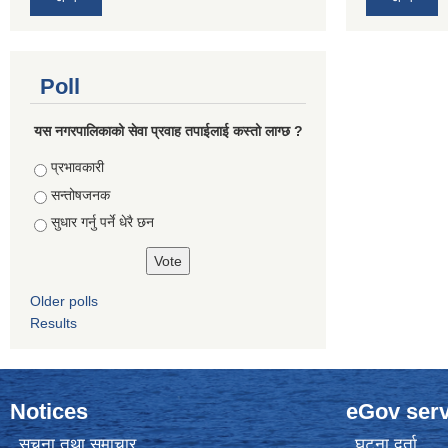
Poll
यस नगरपालिकाको सेवा प्रवाह तपाईलाई कस्तो लाग्छ ?
Choices
प्रभावकारी
सन्तोषजनक
सुधार गर्नु पर्ने धेरै छन
Older polls
Results
Notices
eGov serv
सूचना तथा समाचार
घटना दर्ता