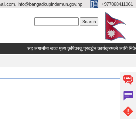
ail.com, info@bangadkupindemun.gov.np
+977088411061
Search form
Search
सह लगानीमा उच्च मूल्य कृषिवस्तु प्रवर्द्धन कार्यक्रमको लागि निवेदन पेश