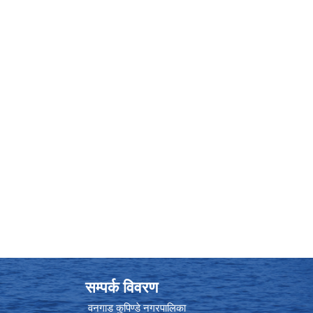
सम्पर्क विवरण
वनगाड कुपिण्डे नगरपालिका